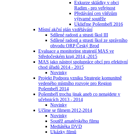
Exkurze skládky v obci
Radim - pro veřejnost
Předávání cen vítězům
výtvarné soutěže
Ukliďme Pošembeří 2016
Místní akční plán vzdělávání
Sdílené radosti a strasti škol III
Sdílené radosti a strasti škol ze správního
obvodu ORP Český Brod
Evaluace a monitoring strategií MAS ve
Středočeském kraji 2014 -2015
MAS jako nástroj spolupráce obcí pro efektivní
chod úřadů 2014 - 2015
Novinky
Projekt Podpora vzniku Strategie komunitně
vedeného místního rozvoje pro Region
Pošembeří 2014
Pošembeří trochu jinak aneb co nenajdete v
učebnicích 2013 - 2014
Novinky
Učíme se filmem 2012-2014
Novinky
Soutěž amatérského filmu
Mediátéka DVD
Ukázky filmů