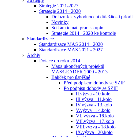
Strategie
Strategie 2021-2027
Strategie 2014 - 2020
Dotazník k vyhodnocení důležitosti priorit
Novinky
Setkání temat. prac. skupin
Strategie 2014 - 2020 ke kontrole
Standardizace
Standardizace MAS 2014 - 2020
Standardizace MAS 2021 - 2027
Archiv
Dotace do roku 2014
Mapa ukončených projektů
MAS⁄LEADER 2009 - 2013
Balíček pro úspěšné
Před podpisem dohody se SZIF
Po podpisu dohody se SZIF
II.výzva - 10.kolo
III.výzva - 11.kolo
IV.výzva - 13.kolo
V.výzva - 14.kolo
VI. výzva - 16.kolo
VII.výzva - 17.kolo
VIII.výzva - 18.kolo
IX.výzva - 20.kolo