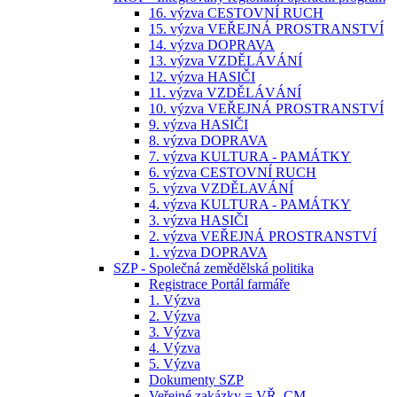
16. výzva CESTOVNÍ RUCH
15. výzva VEŘEJNÁ PROSTRANSTVÍ
14. výzva DOPRAVA
13. výzva VZDĚLÁVÁNÍ
12. výzva HASIČI
11. výzva VZDĚLÁVÁNÍ
10. výzva VEŘEJNÁ PROSTRANSTVÍ
9. výzva HASIČI
8. výzva DOPRAVA
7. výzva KULTURA - PAMÁTKY
6. výzva CESTOVNÍ RUCH
5. výzva VZDĚLAVÁNÍ
4. výzva KULTURA - PAMÁTKY
3. výzva HASIČI
2. výzva VEŘEJNÁ PROSTRANSTVÍ
1. výzva DOPRAVA
SZP - Společná zemědělská politika
Registrace Portál farmáře
1. Výzva
2. Výzva
3. Výzva
4. Výzva
5. Výzva
Dokumenty SZP
Veřejné zakázky = VŘ, CM