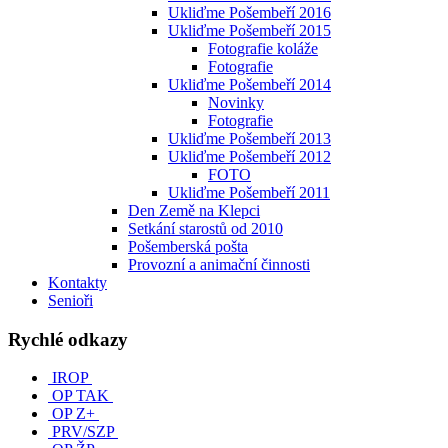
Ukliďme Pošembeří 2016
Ukliďme Pošembeří 2015
Fotografie koláže
Fotografie
Ukliďme Pošembeří 2014
Novinky
Fotografie
Ukliďme Pošembeří 2013
Ukliďme Pošembeří 2012
FOTO
Ukliďme Pošembeří 2011
Den Země na Klepci
Setkání starostů od 2010
Pošemberská pošta
Provozní a animační činnosti
Kontakty
Senioři
Rychlé odkazy
IROP
OP TAK
OP Z+
PRV/SZP