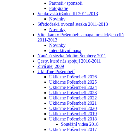
Partneři ⁄ sponzoři
Fotografie
Venkovská tržnice III 2011-2013
Novinky
Středočeská ovocná stezka 2011-2013
Novinky
Víte, kam v Pošembeří - mapa turistických cílů
2011-2013
Novinky
Interaktivní mapa
Naučná stezka údolím Šembery 2011
Cesty, které nás spojují 2010-2011
Živá alej 2009
Ukliďme Pošembeří
Ukliďme Pošembeří 2026
Ukliďme Pošembeří 2025
Ukliďme Pošembeří 2024
Ukliďme Pošembeří 2023
Ukliďme Pošembeří 2022
Ukliďme Pošembeří 2021
Ukliďme Pošembeří 2020
Ukliďme Pošembeří 2019
Ukliďme Pošembeří 2018
Soutěžní videa 2018
Ukliďme Pošembeří 2017