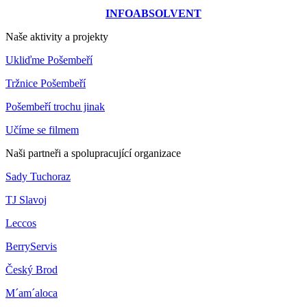
INFOABSOLVENT
Naše aktivity a projekty
Ukliďme Pošembeří
Tržnice Pošembeří
Pošembeří trochu jinak
Učíme se filmem
Naši partneři a spolupracující organizace
Sady Tuchoraz
TJ Slavoj
Leccos
BerryServis
Český Brod
M´am´aloca