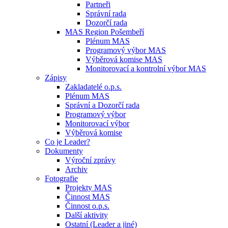
Partneři
Správní rada
Dozorčí rada
MAS Region Pošembeří
Plénum MAS
Programový výbor MAS
Výběrová komise MAS
Monitorovací a kontrolní výbor MAS
Zápisy
Zakladatelé o.p.s.
Plénum MAS
Správní a Dozorčí rada
Programový výbor
Monitorovací výbor
Výběrová komise
Co je Leader?
Dokumenty
Výroční zprávy
Archiv
Fotografie
Projekty MAS
Činnost MAS
Činnost o.p.s.
Další aktivity
Ostatní (Leader a jiné)