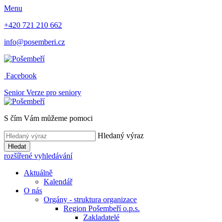
Menu
+420 721 210 662
info@posemberi.cz
Facebook
Senior
Verze pro seniory
S čím Vám můžeme pomoci
Hledaný výraz
Hledat
rozšířené vyhledávání
Aktuálně
Kalendář
O nás
Orgány - struktura organizace
Region Pošembeří o.p.s.
Zakladatelé