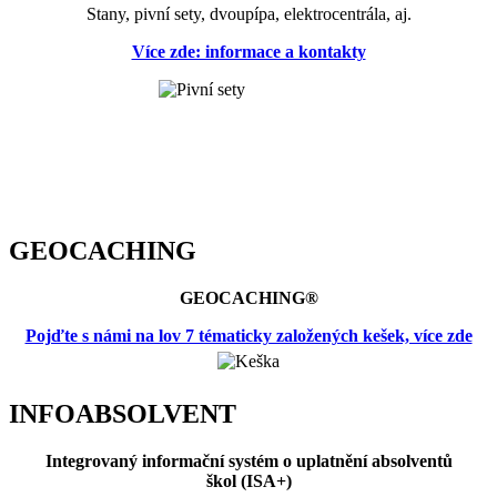
Stany, pivní sety, dvoupípa, elektrocentrála, aj.
Více zde: informace a kontakty
GEOCACHING
GEOCACHING®
Pojďte s námi na lov 7 tématicky založených kešek, více zde
INFOABSOLVENT
Integrovaný informační systém o uplatnění absolventů
škol (ISA+)