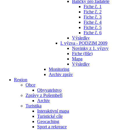
Balíčky pro žadatele
Fiche č. 1
Fiche č. 2
Fiche č. 3
Fiche č. 4
Fiche č. 5
Fiche č. 6
Výsledky
I. výzva - PODZIM 2009
Novinky z 1. výzvy
Fiche (fiše)
Mapa
Výsledky
Monitoring
Archiv zpráv
Region
Obce
Obyvatelstvo
Zprávy z Pošembeří
Archiv
Turistika
Interaktivní mapa
Turistické cíle
Geocaching
Sport a rekreace