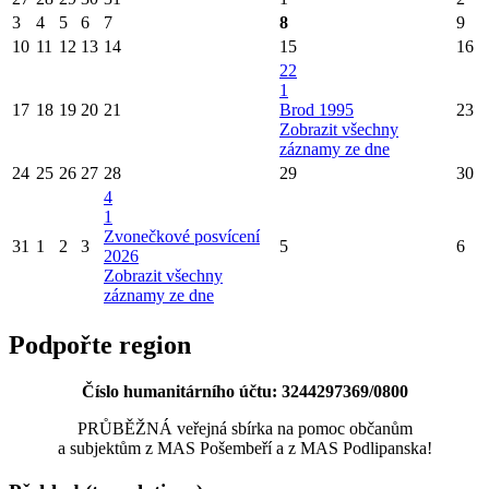
3
4
5
6
7
8
9
10
11
12
13
14
15
16
22
1
17
18
19
20
21
Brod 1995
23
Zobrazit všechny
záznamy ze dne
24
25
26
27
28
29
30
4
1
Zvonečkové posvícení
31
1
2
3
5
6
2026
Zobrazit všechny
záznamy ze dne
Podpořte region
Číslo humanitárního účtu: 3244297369/0800
PRŮBĚŽNÁ veřejná sbírka na pomoc občanům
a subjektům z MAS Pošembeří a z MAS Podlipanska!