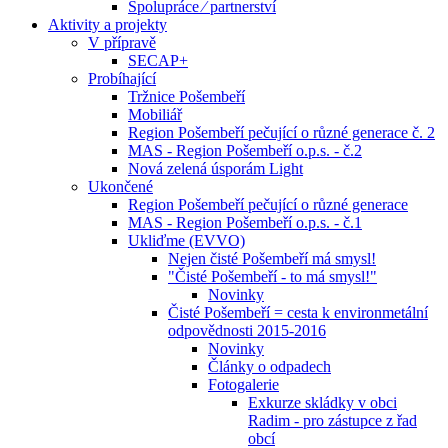
Spolupráce ⁄ partnerství
Aktivity a projekty
V přípravě
SECAP+
Probíhající
Tržnice Pošembeří
Mobiliář
Region Pošembeří pečující o různé generace č. 2
MAS - Region Pošembeří o.p.s. - č.2
Nová zelená úsporám Light
Ukončené
Region Pošembeří pečující o různé generace
MAS - Region Pošembeří o.p.s. - č.1
Ukliďme (EVVO)
Nejen čisté Pošembeří má smysl!
"Čisté Pošembeří - to má smysl!"
Novinky
Čisté Pošembeří = cesta k environmetální
odpovědnosti 2015-2016
Novinky
Články o odpadech
Fotogalerie
Exkurze skládky v obci
Radim - pro zástupce z řad
obcí