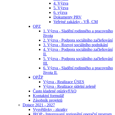
4. Výzva
5. Výzva
6. výzva
Dokumenty PRV
Veřejné zakázky - VŘ, CM
OPZ
1. Výzva - Sladění rodinného a pracovního
života
2. Výzva - Podpora sociálního začleňování
3. Výzva - Rozvoj sociálního podnikání
4. Výzva - Podpora sociálního začleňování
II.
5. Výzva - Podpora sociálního začleňování
III.
6. Výzva - Sladění rodinného a pracovního
života II.
OPŽP
Výzva - Realizace ÚSES
Výzva - Realizace sídelní zeleně
Často kladené otázky⁄FAQ
Kontaktní formulář
Zásobník projektů
Dotace 2021 - 2027
Vysvětlivky - zkratky
IROP - Integrovaný regionální operační program