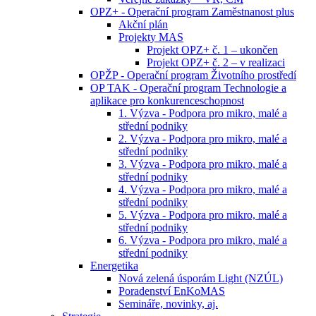
OPZ+ - Operační program Zaměstnanost plus
Akční plán
Projekty MAS
Projekt OPZ+ č. 1 – ukončen
Projekt OPZ+ č. 2 – v realizaci
OPŽP - Operační program Životního prostředí
OP TAK - Operační program Technologie a
aplikace pro konkurenceschopnost
1. Výzva - Podpora pro mikro, malé a
střední podniky
2. Výzva - Podpora pro mikro, malé a
střední podniky
3. Výzva - Podpora pro mikro, malé a
střední podniky
4. Výzva - Podpora pro mikro, malé a
střední podniky
5. Výzva - Podpora pro mikro, malé a
střední podniky
6. Výzva - Podpora pro mikro, malé a
střední podniky
Energetika
Nová zelená úsporám Light (NZÚL)
Poradenství EnKoMAS
Semináře, novinky, aj.