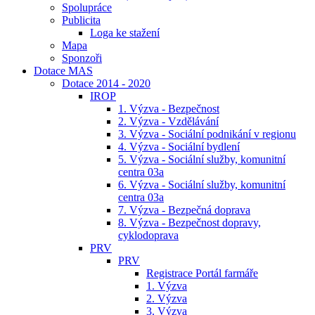
Spolupráce
Publicita
Loga ke stažení
Mapa
Sponzoři
Dotace MAS
Dotace 2014 - 2020
IROP
1. Výzva - Bezpečnost
2. Výzva - Vzdělávání
3. Výzva - Sociální podnikání v regionu
4. Výzva - Sociální bydlení
5. Výzva - Sociální služby, komunitní
centra 03a
6. Výzva - Sociální služby, komunitní
centra 03a
7. Výzva - Bezpečná doprava
8. Výzva - Bezpečnost dopravy,
cyklodoprava
PRV
PRV
Registrace Portál farmáře
1. Výzva
2. Výzva
3. Výzva