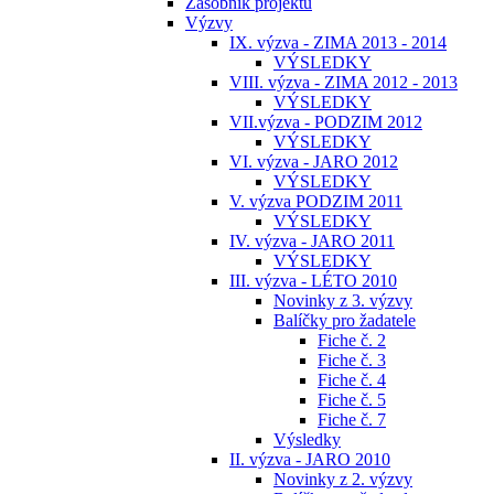
Zásobník projektů
Výzvy
IX. výzva - ZIMA 2013 - 2014
VÝSLEDKY
VIII. výzva - ZIMA 2012 - 2013
VÝSLEDKY
VII.výzva - PODZIM 2012
VÝSLEDKY
VI. výzva - JARO 2012
VÝSLEDKY
V. výzva PODZIM 2011
VÝSLEDKY
IV. výzva - JARO 2011
VÝSLEDKY
III. výzva - LÉTO 2010
Novinky z 3. výzvy
Balíčky pro žadatele
Fiche č. 2
Fiche č. 3
Fiche č. 4
Fiche č. 5
Fiche č. 7
Výsledky
II. výzva - JARO 2010
Novinky z 2. výzvy