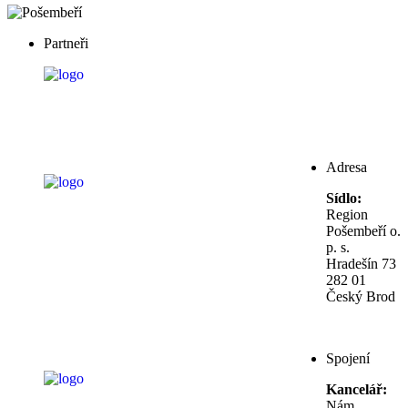
Partneři
Adresa
Sídlo:
Region
Pošembeří o.
p. s.
Hradešín 73
282 01
Český Brod
Spojení
Kancelář:
Nám.