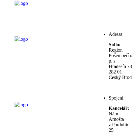
Adresa
Sídlo:
Region
Pošembeří o.
p. s.
Hradešín 73
282 01
Český Brod
Spojení
Kancelář:
Nám.
Arnošta
z Pardubic
25