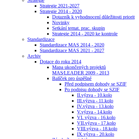
Strategie
Strategie 2021-2027
Strategie 2014 - 2020
Dotazník k vyhodnocení důležitosti priorit
Novinky
Setkání temat. prac. skupin
Strategie 2014 - 2020 ke kontrole
Standardizace
Standardizace MAS 2014 - 2020
Standardizace MAS 2021 - 2027
Archiv
Dotace do roku 2014
Mapa ukončených projektů
MAS⁄LEADER 2009 - 2013
Balíček pro úspěšné
Před podpisem dohody se SZIF
Po podpisu dohody se SZIF
II.výzva - 10.kolo
III.výzva - 11.kolo
IV.výzva - 13.kolo
V.výzva - 14.kolo
VI. výzva - 16.kolo
VII.výzva - 17.kolo
VIII.výzva - 18.kolo
IX.výzva - 20.kolo