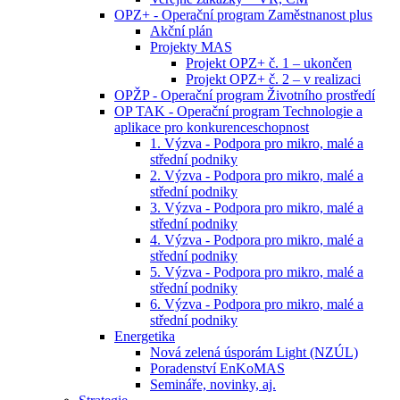
OPZ+ - Operační program Zaměstnanost plus
Akční plán
Projekty MAS
Projekt OPZ+ č. 1 – ukončen
Projekt OPZ+ č. 2 – v realizaci
OPŽP - Operační program Životního prostředí
OP TAK - Operační program Technologie a
aplikace pro konkurenceschopnost
1. Výzva - Podpora pro mikro, malé a
střední podniky
2. Výzva - Podpora pro mikro, malé a
střední podniky
3. Výzva - Podpora pro mikro, malé a
střední podniky
4. Výzva - Podpora pro mikro, malé a
střední podniky
5. Výzva - Podpora pro mikro, malé a
střední podniky
6. Výzva - Podpora pro mikro, malé a
střední podniky
Energetika
Nová zelená úsporám Light (NZÚL)
Poradenství EnKoMAS
Semináře, novinky, aj.