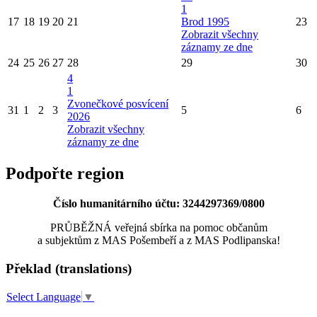
1
17
18
19
20
21
Brod 1995
23
Zobrazit všechny
záznamy ze dne
24
25
26
27
28
29
30
4
1
Zvonečkové posvícení
31
1
2
3
5
6
2026
Zobrazit všechny
záznamy ze dne
Podpořte region
Číslo humanitárního účtu: 3244297369/0800
PRŮBĚŽNÁ veřejná sbírka na pomoc občanům
a subjektům z MAS Pošembeří a z MAS Podlipanska!
Překlad (translations)
Select Language
▼