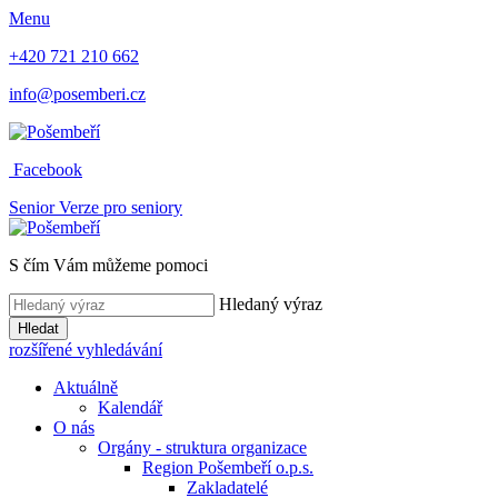
Menu
+420 721 210 662
info@posemberi.cz
Facebook
Senior
Verze pro seniory
S čím Vám můžeme pomoci
Hledaný výraz
Hledat
rozšířené vyhledávání
Aktuálně
Kalendář
O nás
Orgány - struktura organizace
Region Pošembeří o.p.s.
Zakladatelé