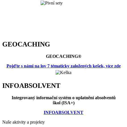
GEOCACHING
GEOCACHING®
Pojďte s námi na lov 7 tématicky založených kešek, více zde
INFOABSOLVENT
Integrovaný informační systém o uplatnění absolventů
škol (ISA+)
INFOABSOLVENT
Naše aktivity a projekty