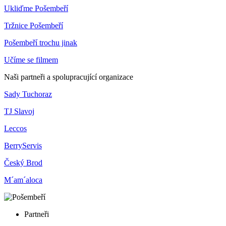
Ukliďme Pošembeří
Tržnice Pošembeří
Pošembeří trochu jinak
Učíme se filmem
Naši partneři a spolupracující organizace
Sady Tuchoraz
TJ Slavoj
Leccos
BerryServis
Český Brod
M´am´aloca
Partneři