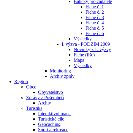
Balíčky pro žadatele
Fiche č. 1
Fiche č. 2
Fiche č. 3
Fiche č. 4
Fiche č. 5
Fiche č. 6
Výsledky
I. výzva - PODZIM 2009
Novinky z 1. výzvy
Fiche (fiše)
Mapa
Výsledky
Monitoring
Archiv zpráv
Region
Obce
Obyvatelstvo
Zprávy z Pošembeří
Archiv
Turistika
Interaktivní mapa
Turistické cíle
Geocaching
Sport a rekreace