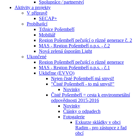
Spolupráce ⁄ partnerství
Aktivity a projekty
V přípravě
SECAP+
Probíhající
Tržnice Pošembeří
Mobiliář
Region Pošembeří pečující o různé generace č. 2
MAS - Region Pošembeří o.p.s. - č.2
Nová zelená úsporám Light
Ukončené
Region Pošembeří pečující o různé generace
MAS - Region Pošembeří o.p.s. - č.1
Ukliďme (EVVO)
Nejen čisté Pošembeří má smysl!
"Čisté Pošembeří - to má smysl!"
Novinky
Čisté Pošembeří = cesta k environmetální
odpovědnosti 2015-2016
Novinky
Články o odpadech
Fotogalerie
Exkurze skládky v obci
Radim - pro zástupce z řad
obcí