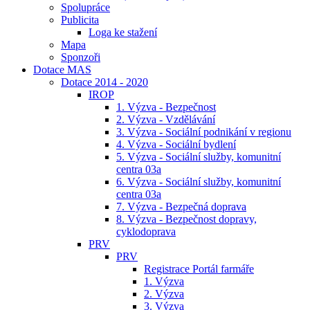
Spolupráce
Publicita
Loga ke stažení
Mapa
Sponzoři
Dotace MAS
Dotace 2014 - 2020
IROP
1. Výzva - Bezpečnost
2. Výzva - Vzdělávání
3. Výzva - Sociální podnikání v regionu
4. Výzva - Sociální bydlení
5. Výzva - Sociální služby, komunitní
centra 03a
6. Výzva - Sociální služby, komunitní
centra 03a
7. Výzva - Bezpečná doprava
8. Výzva - Bezpečnost dopravy,
cyklodoprava
PRV
PRV
Registrace Portál farmáře
1. Výzva
2. Výzva
3. Výzva