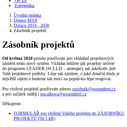
OP ŽP
Energetika
Úvodní stránka
Dotace MAS
Dotace 2014 - 2020
Zásobník projektů
Zásobník projektů
Od května 2018
prosím používejte pro vkládání projektových
záměrů tento nový systém. Vkládat můžete jak projekty určené
do programu LEADER (SCLLD – strategie), tak jakékoliv jiné
Vaše projektové potřeby. Lépe tak zjistíme, o jaké dotační tituly je
největší zájem a budeme tak moci na poptávku lépe reagovat.
Pro vložení projektů používejte adresu
zasobnik@posemberi.cz
a pro začátek raději i
pucalkova@posemberi.cz
Děkujeme.
FORMULÁŘ pro vložení Vašeho projektu do ZÁSOBNÍKU
PROJEKTŮ (50.5 kB)