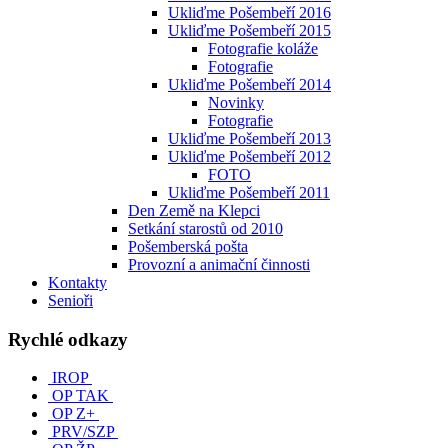
Ukliďme Pošembeří 2016
Ukliďme Pošembeří 2015
Fotografie koláže
Fotografie
Ukliďme Pošembeří 2014
Novinky
Fotografie
Ukliďme Pošembeří 2013
Ukliďme Pošembeří 2012
FOTO
Ukliďme Pošembeří 2011
Den Země na Klepci
Setkání starostů od 2010
Pošemberská pošta
Provozní a animační činnosti
Kontakty
Senioři
Rychlé odkazy
IROP
OP TAK
OP Z+
PRV/SZP