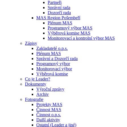
Partneři
Správní rada
Dozorčí rada
MAS Region Pošembeří
Plénum MAS
Programový výbor MAS
Výběrová komise MAS
Monitorovací a kontrolní výbor MAS
Zápisy
Zakladatelé o.p.s.
Plénum MAS
Správní a Dozorčí rada
Programový výbor
Monitorovací výbor
Výběrová komise
Co je Leader?
Dokumenty
Výroční zprávy
Archiv
Fotografie
Projekty MAS
Činnost MAS
Činnost o.p.s.
Další aktivity
Ostatní (Leader a jiné)