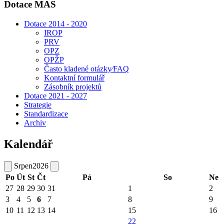
Dotace MAS
Dotace 2014 - 2020
IROP
PRV
OPZ
OPŽP
Často kladené otázky⁄FAQ
Kontaktní formulář
Zásobník projektů
Dotace 2021 - 2027
Strategie
Standardizace
Archiv
Kalendář
Srpen
2026
Po
Út
St
Čt
Pá
So
Ne
27
28
29
30
31
1
2
3
4
5
6
7
8
9
10
11
12
13
14
15
16
22