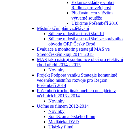
Exkurze skládky v obci
Radim - pro veřejnost
Předávání cen vítězům
výtvarné soutěže
Ukliďme Pošembeří 2016
Místní akční plán vzdělávání
Sdílené radosti a strasti škol III
Sdílené radosti a strasti škol ze správního
obvodu ORP Český Brod
Evaluace a monitoring strategií MAS ve
Středočeském kraji 2014 -2015
MAS jako nástroj spolupráce obcí pro efektivní
chod úřadů 2014 - 2015
Novinky
Projekt Podpora vzniku Strategie komunitně
vedeného místního rozvoje pro Region
Pošembeří 2014
Pošembeří trochu jinak aneb co nenajdete v
učebnicích 2013 - 2014
Novinky
Učíme se filmem 2012-2014
Novinky
Soutěž amatérského filmu
Mediátéka DVD
Ukázky filmů