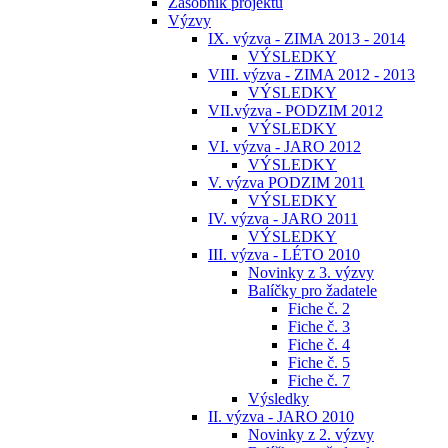
Zásobník projektů
Výzvy
IX. výzva - ZIMA 2013 - 2014
VÝSLEDKY
VIII. výzva - ZIMA 2012 - 2013
VÝSLEDKY
VII.výzva - PODZIM 2012
VÝSLEDKY
VI. výzva - JARO 2012
VÝSLEDKY
V. výzva PODZIM 2011
VÝSLEDKY
IV. výzva - JARO 2011
VÝSLEDKY
III. výzva - LÉTO 2010
Novinky z 3. výzvy
Balíčky pro žadatele
Fiche č. 2
Fiche č. 3
Fiche č. 4
Fiche č. 5
Fiche č. 7
Výsledky
II. výzva - JARO 2010
Novinky z 2. výzvy