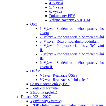
4. Výzva
5. Výzva
6. výzva
Dokumenty PRV
Veřejné zakázky - VŘ, CM
OPZ
1. Výzva - Sladění rodinného a pracovního
života
2. Výzva - Podpora sociálního začleňování
3. Výzva - Rozvoj sociálního podnikání
4. Výzva - Podpora sociálního začleňování
II.
5. Výzva - Podpora sociálního začleňování
III.
6. Výzva - Sladění rodinného a pracovního
života II.
OPŽP
Výzva - Realizace ÚSES
Výzva - Realizace sídelní zeleně
Často kladené otázky⁄FAQ
Kontaktní formulář
Zásobník projektů
Dotace 2021 - 2027
Vysvětlivky - zkratky
IROP - Integrovaný regionální operační program