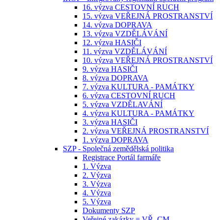
16. výzva CESTOVNÍ RUCH
15. výzva VEŘEJNÁ PROSTRANSTVÍ
14. výzva DOPRAVA
13. výzva VZDĚLÁVÁNÍ
12. výzva HASIČI
11. výzva VZDĚLÁVÁNÍ
10. výzva VEŘEJNÁ PROSTRANSTVÍ
9. výzva HASIČI
8. výzva DOPRAVA
7. výzva KULTURA - PAMÁTKY
6. výzva CESTOVNÍ RUCH
5. výzva VZDĚLAVÁNÍ
4. výzva KULTURA - PAMÁTKY
3. výzva HASIČI
2. výzva VEŘEJNÁ PROSTRANSTVÍ
1. výzva DOPRAVA
SZP - Společná zemědělská politika
Registrace Portál farmáře
1. Výzva
2. Výzva
3. Výzva
4. Výzva
5. Výzva
Dokumenty SZP
Veřejné zakázky = VŘ, CM