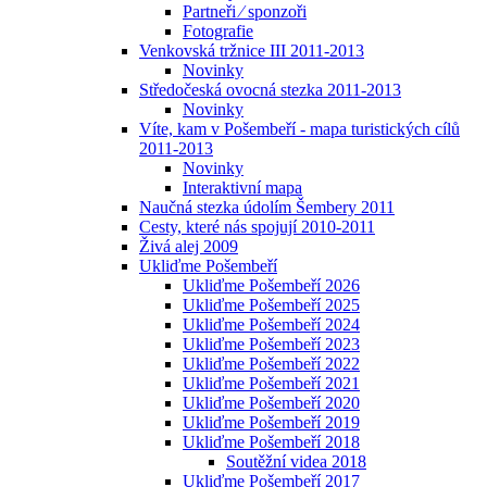
Partneři ⁄ sponzoři
Fotografie
Venkovská tržnice III 2011-2013
Novinky
Středočeská ovocná stezka 2011-2013
Novinky
Víte, kam v Pošembeří - mapa turistických cílů
2011-2013
Novinky
Interaktivní mapa
Naučná stezka údolím Šembery 2011
Cesty, které nás spojují 2010-2011
Živá alej 2009
Ukliďme Pošembeří
Ukliďme Pošembeří 2026
Ukliďme Pošembeří 2025
Ukliďme Pošembeří 2024
Ukliďme Pošembeří 2023
Ukliďme Pošembeří 2022
Ukliďme Pošembeří 2021
Ukliďme Pošembeří 2020
Ukliďme Pošembeří 2019
Ukliďme Pošembeří 2018
Soutěžní videa 2018
Ukliďme Pošembeří 2017