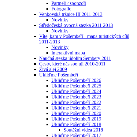
Partneři ⁄ sponzoři
Fotografie
Venkovská tržnice III 2011-2013
Novinky
Středočeská ovocná stezka 2011-2013
Novinky
Víte, kam v Pošembeří - mapa turistických cílů
2011-2013
Novinky
Interaktivní mapa
Naučná stezka údolím Šembery 2011
Cesty, které nás spojují 2010-2011
Živá alej 2009
Ukliďme Pošembeří
Ukliďme Pošembeří 2026
Ukliďme Pošembeří 2025
Ukliďme Pošembeří 2024
Ukliďme Pošembeří 2023
Ukliďme Pošembeří 2022
Ukliďme Pošembeří 2021
Ukliďme Pošembeří 2020
Ukliďme Pošembeří 2019
Ukliďme Pošembeří 2018
Soutěžní videa 2018
Ukliďme Pošembeří 2017