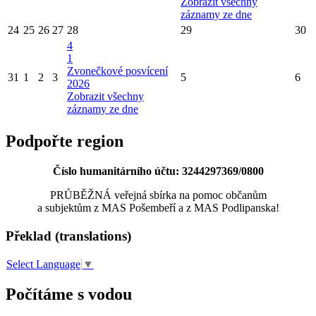
Zobrazit všechny
záznamy ze dne
24
25
26
27
28
29
30
4
1
Zvonečkové posvícení
31
1
2
3
5
6
2026
Zobrazit všechny
záznamy ze dne
Podpořte region
Číslo humanitárního účtu: 3244297369/0800
PRŮBĚŽNÁ veřejná sbírka na pomoc občanům
a subjektům z MAS Pošembeří a z MAS Podlipanska!
Překlad (translations)
Select Language
▼
Počítáme s vodou