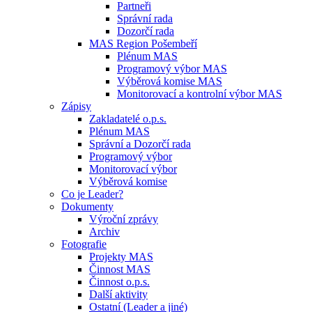
Partneři
Správní rada
Dozorčí rada
MAS Region Pošembeří
Plénum MAS
Programový výbor MAS
Výběrová komise MAS
Monitorovací a kontrolní výbor MAS
Zápisy
Zakladatelé o.p.s.
Plénum MAS
Správní a Dozorčí rada
Programový výbor
Monitorovací výbor
Výběrová komise
Co je Leader?
Dokumenty
Výroční zprávy
Archiv
Fotografie
Projekty MAS
Činnost MAS
Činnost o.p.s.
Další aktivity
Ostatní (Leader a jiné)