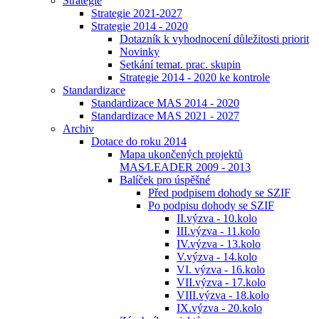
Strategie
Strategie 2021-2027
Strategie 2014 - 2020
Dotazník k vyhodnocení důležitosti priorit
Novinky
Setkání temat. prac. skupin
Strategie 2014 - 2020 ke kontrole
Standardizace
Standardizace MAS 2014 - 2020
Standardizace MAS 2021 - 2027
Archiv
Dotace do roku 2014
Mapa ukončených projektů
MAS⁄LEADER 2009 - 2013
Balíček pro úspěšné
Před podpisem dohody se SZIF
Po podpisu dohody se SZIF
II.výzva - 10.kolo
III.výzva - 11.kolo
IV.výzva - 13.kolo
V.výzva - 14.kolo
VI. výzva - 16.kolo
VII.výzva - 17.kolo
VIII.výzva - 18.kolo
IX.výzva - 20.kolo