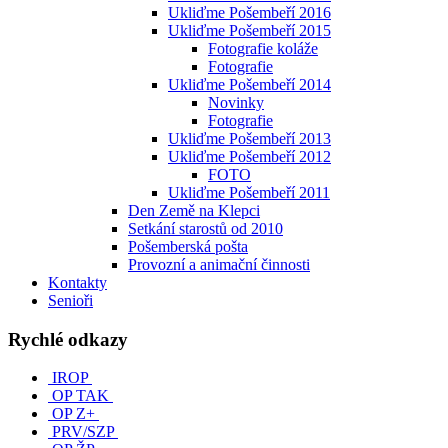
Ukliďme Pošembeří 2016
Ukliďme Pošembeří 2015
Fotografie koláže
Fotografie
Ukliďme Pošembeří 2014
Novinky
Fotografie
Ukliďme Pošembeří 2013
Ukliďme Pošembeří 2012
FOTO
Ukliďme Pošembeří 2011
Den Země na Klepci
Setkání starostů od 2010
Pošemberská pošta
Provozní a animační činnosti
Kontakty
Senioři
Rychlé odkazy
IROP
OP TAK
OP Z+
PRV/SZP