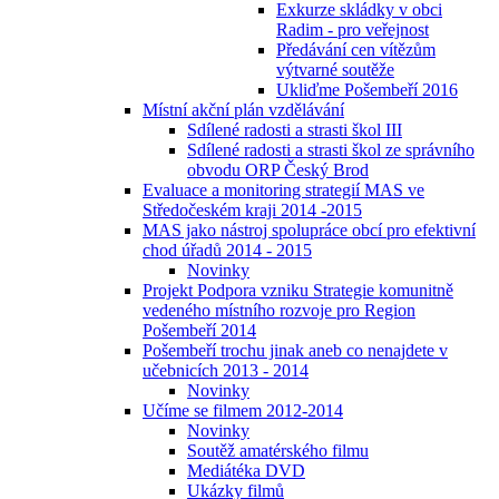
Exkurze skládky v obci
Radim - pro veřejnost
Předávání cen vítězům
výtvarné soutěže
Ukliďme Pošembeří 2016
Místní akční plán vzdělávání
Sdílené radosti a strasti škol III
Sdílené radosti a strasti škol ze správního
obvodu ORP Český Brod
Evaluace a monitoring strategií MAS ve
Středočeském kraji 2014 -2015
MAS jako nástroj spolupráce obcí pro efektivní
chod úřadů 2014 - 2015
Novinky
Projekt Podpora vzniku Strategie komunitně
vedeného místního rozvoje pro Region
Pošembeří 2014
Pošembeří trochu jinak aneb co nenajdete v
učebnicích 2013 - 2014
Novinky
Učíme se filmem 2012-2014
Novinky
Soutěž amatérského filmu
Mediátéka DVD
Ukázky filmů