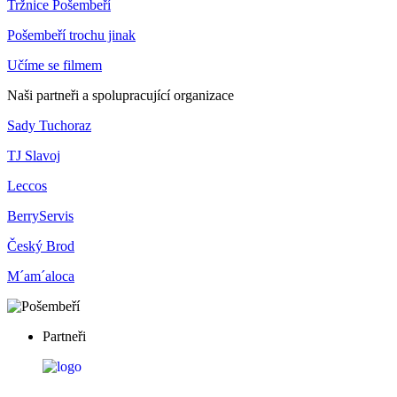
Tržnice Pošembeří
Pošembeří trochu jinak
Učíme se filmem
Naši partneři a spolupracující organizace
Sady Tuchoraz
TJ Slavoj
Leccos
BerryServis
Český Brod
M´am´aloca
Partneři