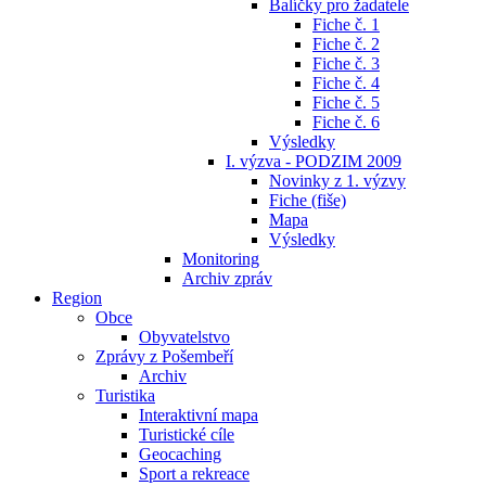
Balíčky pro žadatele
Fiche č. 1
Fiche č. 2
Fiche č. 3
Fiche č. 4
Fiche č. 5
Fiche č. 6
Výsledky
I. výzva - PODZIM 2009
Novinky z 1. výzvy
Fiche (fiše)
Mapa
Výsledky
Monitoring
Archiv zpráv
Region
Obce
Obyvatelstvo
Zprávy z Pošembeří
Archiv
Turistika
Interaktivní mapa
Turistické cíle
Geocaching
Sport a rekreace