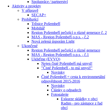
Spolupráce ⁄ partnerství
Aktivity a projekty
V přípravě
SECAP+
Probíhající
Tržnice Pošembeří
Mobiliář
Region Pošembeří pečující o různé generace č. 2
MAS - Region Pošembeří o.p.s. - č.2
Nová zelená úsporám Light
Ukončené
Region Pošembeří pečující o různé generace
MAS - Region Pošembeří o.p.s. - č.1
Ukliďme (EVVO)
Nejen čisté Pošembeří má smysl!
"Čisté Pošembeří - to má smysl!"
Novinky
Čisté Pošembeří = cesta k environmetální
odpovědnosti 2015-2016
Novinky
Články o odpadech
Fotogalerie
Exkurze skládky v obci
Radim - pro zástupce z řad
obcí