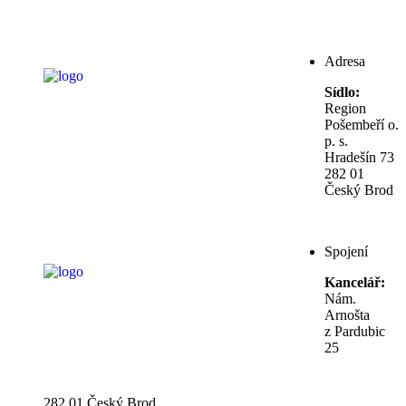
Adresa
Sídlo:
Region
Pošembeří o.
p. s.
Hradešín 73
282 01
Český Brod
Spojení
Kancelář:
Nám.
Arnošta
z Pardubic
25
282 01 Český Brod