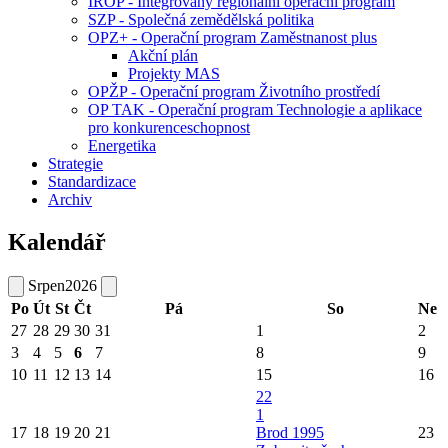
IROP - Integrovaný regionální operační program
SZP - Společná zemědělská politika
OPZ+ - Operační program Zaměstnanost plus
Akční plán
Projekty MAS
OPŽP - Operační program Životního prostředí
OP TAK - Operační program Technologie a aplikace
pro konkurenceschopnost
Energetika
Strategie
Standardizace
Archiv
Kalendář
Srpen
2026
Po
Út
St
Čt
Pá
So
Ne
27
28
29
30
31
1
2
3
4
5
6
7
8
9
10
11
12
13
14
15
16
22
1
17
18
19
20
21
Brod 1995
23