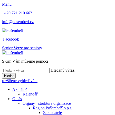
Menu
+420 721 210 662
info@posemberi.cz
Facebook
Senior
Verze pro seniory
S čím Vám můžeme pomoci
Hledaný výraz
Hledat
rozšířené vyhledávání
Aktuálně
Kalendář
O nás
Orgány - struktura organizace
Region Pošembeří o.p.s.
Zakladatelé