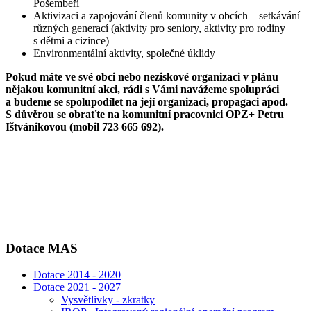
Pošembeří
Aktivizaci a zapojování členů komunity v obcích – setkávání
různých generací (aktivity pro seniory, aktivity pro rodiny
s dětmi a cizince)
Environmentální aktivity, společné úklidy
Pokud máte ve své obci nebo neziskové organizaci v plánu
nějakou komunitní akci, rádi s Vámi navážeme spolupráci
a budeme se spolupodílet na její organizaci, propagaci apod.
S důvěrou se obraťte na komunitní pracovnici OPZ+ Petru
Ištvánikovou (mobil 723 665 692).
Dotace MAS
Dotace 2014 - 2020
Dotace 2021 - 2027
Vysvětlivky - zkratky