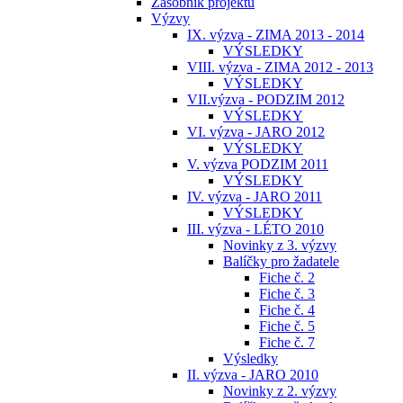
Zásobník projektů
Výzvy
IX. výzva - ZIMA 2013 - 2014
VÝSLEDKY
VIII. výzva - ZIMA 2012 - 2013
VÝSLEDKY
VII.výzva - PODZIM 2012
VÝSLEDKY
VI. výzva - JARO 2012
VÝSLEDKY
V. výzva PODZIM 2011
VÝSLEDKY
IV. výzva - JARO 2011
VÝSLEDKY
III. výzva - LÉTO 2010
Novinky z 3. výzvy
Balíčky pro žadatele
Fiche č. 2
Fiche č. 3
Fiche č. 4
Fiche č. 5
Fiche č. 7
Výsledky
II. výzva - JARO 2010
Novinky z 2. výzvy