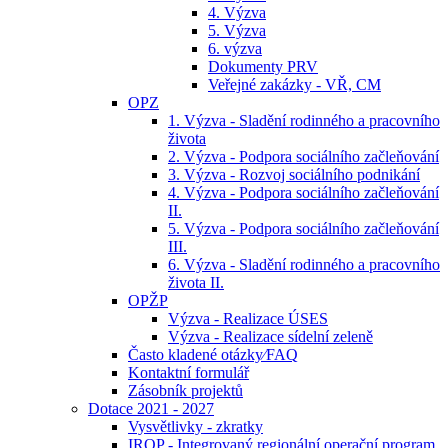
4. Výzva
5. Výzva
6. výzva
Dokumenty PRV
Veřejné zakázky - VŘ, CM
OPZ
1. Výzva - Sladění rodinného a pracovního
života
2. Výzva - Podpora sociálního začleňování
3. Výzva - Rozvoj sociálního podnikání
4. Výzva - Podpora sociálního začleňování
II.
5. Výzva - Podpora sociálního začleňování
III.
6. Výzva - Sladění rodinného a pracovního
života II.
OPŽP
Výzva - Realizace ÚSES
Výzva - Realizace sídelní zeleně
Často kladené otázky⁄FAQ
Kontaktní formulář
Zásobník projektů
Dotace 2021 - 2027
Vysvětlivky - zkratky
IROP - Integrovaný regionální operační program