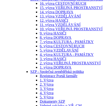
16. výzva CESTOVNÍ RUCH
15. výzva VEŘEJNÁ PROSTRANSTVÍ
14. výzva DOPRAVA
13. výzva VZDĚLÁVÁNÍ
12. výzva HASIČI
11. výzva VZDĚLÁVÁNÍ
10. výzva VEŘEJNÁ PROSTRANSTVÍ
9. výzva HASIČI
8. výzva DOPRAVA
7. výzva KULTURA - PAMÁTKY
6. výzva CESTOVNÍ RUCH
5. výzva VZDĚLAVÁNÍ
4. výzva KULTURA - PAMÁTKY
3. výzva HASIČI
2. výzva VEŘEJNÁ PROSTRANSTVÍ
1. výzva DOPRAVA
SZP - Společná zemědělská politika
Registrace Portál farmáře
1. Výzva
2. Výzva
3. Výzva
4. Výzva
5. Výzva
Dokumenty SZP
Veřejné zakázky = VŘ, CM