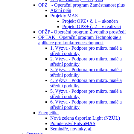
OPZ+ - Operační program Zaměstnanost plus
Akční plán
Projekty MAS
Projekt OPZ+ č. 1 – ukončen
Projekt OPZ+ č. 2 – v realizaci
OPŽP - Operační program Životního prostředí
OP TAK - Operační program Technologie a
aplikace pro konkurenceschopnost
1. Výzva - Podpora pro mikro, malé a
střední podniky
2. Výzva - Podpora pro mikro, malé a
střední podniky
3. Výzva - Podpora pro mikro, malé a
střední podniky
4. Výzva - Podpora pro mikro, malé a
střední podniky
5. Výzva - Podpora pro mikro, malé a
střední podniky
6. Výzva - Podpora pro mikro, malé a
střední podniky
Energetika
Nová zelená úsporám Light (NZÚL)
Poradenství EnKoMAS
Semináře, novinky, aj.