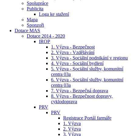
Spolupráce
Publicita
Loga ke stažení
Mapa
Sponzoři
Dotace MAS
Dotace 2014 - 2020
IROP
1. Výzva - Bezpečnost
2. Výzva - Vzdělávání
3. Výzva - Sociální podnikání v regionu
4. Výzva - Sociální bydlení
5. Výzva - Sociální služby, komunitní
centra 03a
6. Výzva - Sociální služby, komunitní
centra 03a
7. Výzva - Bezpečná doprava
8. Výzva - Bezpečnost dopravy,
cyklodoprava
PRV
PRV
Registrace Portál farmáře
1. Výzva
2. Výzva
3. Výzva