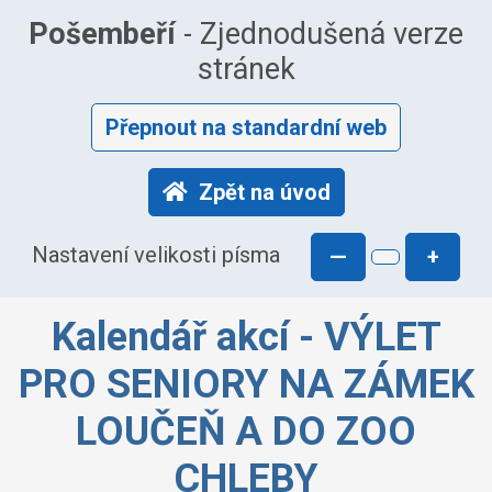
Pošembeří
- Zjednodušená verze
stránek
Přepnout na standardní web
Zpět na úvod
Nastavení velikosti písma
—
+
Kalendář akcí - VÝLET
PRO SENIORY NA ZÁMEK
LOUČEŇ A DO ZOO
CHLEBY