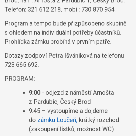
Brod, nám. Arnošta z Pardubic 1, Český Brod.
Telefon: 321 612 218, mobil: 730 870 954.
Program a tempo bude přizpůsobeno skupině
s ohledem na individuální potřeby účastníků.
Prohlídka zámku probíhá v prvním patře.
Dotazy zodpoví Petra Išvániková na telefonu
723 665 692.
PROGRAM:
9:00
- odjezd z náměstí Arnošta
z Pardubic, Český Brod
9:45 – vystoupíme a dojdeme
do
zámku Loučeň,
krátký rozchod
(zakoupení lístků, možnost WC)