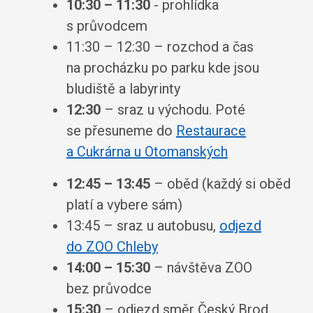
10:30 – 11:30
- prohlídka
s průvodcem
11:30 – 12:30 – rozchod a čas
na procházku po parku kde jsou
bludiště a labyrinty
12:30
– sraz u východu. Poté
se přesuneme do
Restaurace
a Cukrárna u Otomanských
12:45 – 13:45
– oběd (každý si oběd
platí a vybere sám)
13:45 – sraz u autobusu,
odjezd
do ZOO Chleby
14:00 – 15:30
– návštěva ZOO
bez průvodce
15:30
– odjezd směr Český Brod