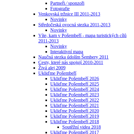
Partneři ⁄ sponzoři
Fotografie
Venkovská tržnice III 2011-2013
Novinky
Středočeská ovocná stezka 2011-2013
Novinky
Víte, kam v Pošembeří - mapa turistických cílů
2011-2013
Novinky
Interaktivní mapa
Naučná stezka údolím Šembery 2011
Cesty, které nás spojují 2010-2011
Živá alej 2009
Ukliďme Pošembeří
Ukliďme Pošembeří 2026
Ukliďme Pošembeří 2025
Ukliďme Pošembeří 2024
Ukliďme Pošembeří 2023
Ukliďme Pošembeří 2022
Ukliďme Pošembeří 2021
Ukliďme Pošembeří 2020
Ukliďme Pošembeří 2019
Ukliďme Pošembeří 2018
Soutěžní videa 2018
Ukliďme Pošembeří 2017