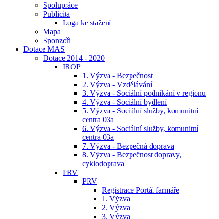
Spolupráce
Publicita
Loga ke stažení
Mapa
Sponzoři
Dotace MAS
Dotace 2014 - 2020
IROP
1. Výzva - Bezpečnost
2. Výzva - Vzdělávání
3. Výzva - Sociální podnikání v regionu
4. Výzva - Sociální bydlení
5. Výzva - Sociální služby, komunitní
centra 03a
6. Výzva - Sociální služby, komunitní
centra 03a
7. Výzva - Bezpečná doprava
8. Výzva - Bezpečnost dopravy,
cyklodoprava
PRV
PRV
Registrace Portál farmáře
1. Výzva
2. Výzva
3. Výzva