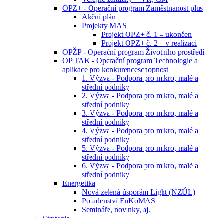
OPZ+ - Operační program Zaměstnanost plus
Akční plán
Projekty MAS
Projekt OPZ+ č. 1 – ukončen
Projekt OPZ+ č. 2 – v realizaci
OPŽP - Operační program Životního prostředí
OP TAK - Operační program Technologie a
aplikace pro konkurenceschopnost
1. Výzva - Podpora pro mikro, malé a
střední podniky
2. Výzva - Podpora pro mikro, malé a
střední podniky
3. Výzva - Podpora pro mikro, malé a
střední podniky
4. Výzva - Podpora pro mikro, malé a
střední podniky
5. Výzva - Podpora pro mikro, malé a
střední podniky
6. Výzva - Podpora pro mikro, malé a
střední podniky
Energetika
Nová zelená úsporám Light (NZÚL)
Poradenství EnKoMAS
Semináře, novinky, aj.