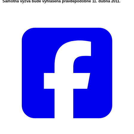
Samotná výzva bude vyhlášena pravděpodobně 11. dubna 2011.