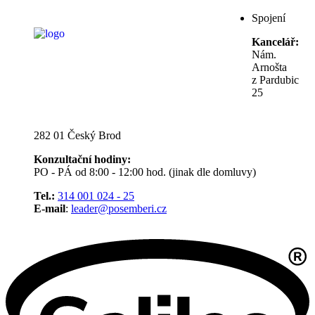
Spojení
Kancelář:
Nám.
Arnošta
z Pardubic
25
282 01 Český Brod
Konzultační hodiny:
PO - PÁ od 8:00 - 12:00 hod. (jinak dle domluvy)
Tel.:
314 001 024 - 25
E-mail
:
leader@posemberi.cz