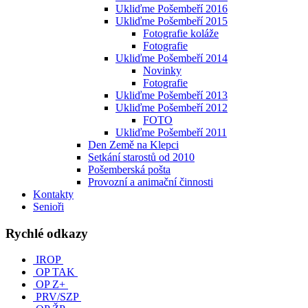
Ukliďme Pošembeří 2016
Ukliďme Pošembeří 2015
Fotografie koláže
Fotografie
Ukliďme Pošembeří 2014
Novinky
Fotografie
Ukliďme Pošembeří 2013
Ukliďme Pošembeří 2012
FOTO
Ukliďme Pošembeří 2011
Den Země na Klepci
Setkání starostů od 2010
Pošemberská pošta
Provozní a animační činnosti
Kontakty
Senioři
Rychlé odkazy
IROP
OP TAK
OP Z+
PRV/SZP