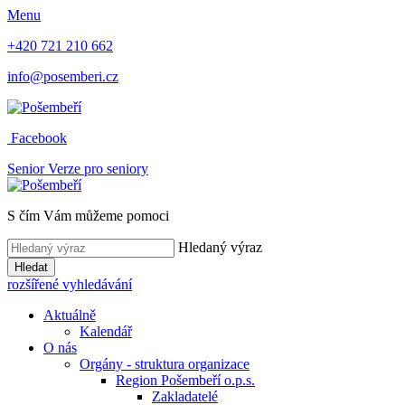
Menu
+420 721 210 662
info@posemberi.cz
Facebook
Senior
Verze pro seniory
S čím Vám můžeme pomoci
Hledaný výraz
Hledat
rozšířené vyhledávání
Aktuálně
Kalendář
O nás
Orgány - struktura organizace
Region Pošembeří o.p.s.
Zakladatelé