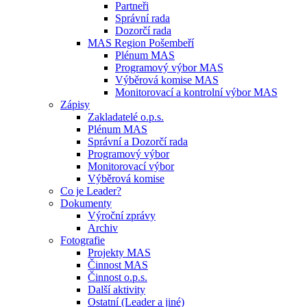
Partneři
Správní rada
Dozorčí rada
MAS Region Pošembeří
Plénum MAS
Programový výbor MAS
Výběrová komise MAS
Monitorovací a kontrolní výbor MAS
Zápisy
Zakladatelé o.p.s.
Plénum MAS
Správní a Dozorčí rada
Programový výbor
Monitorovací výbor
Výběrová komise
Co je Leader?
Dokumenty
Výroční zprávy
Archiv
Fotografie
Projekty MAS
Činnost MAS
Činnost o.p.s.
Další aktivity
Ostatní (Leader a jiné)