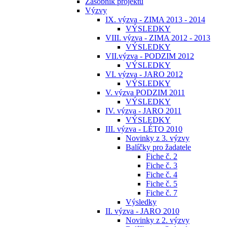
Zásobník projektů
Výzvy
IX. výzva - ZIMA 2013 - 2014
VÝSLEDKY
VIII. výzva - ZIMA 2012 - 2013
VÝSLEDKY
VII.výzva - PODZIM 2012
VÝSLEDKY
VI. výzva - JARO 2012
VÝSLEDKY
V. výzva PODZIM 2011
VÝSLEDKY
IV. výzva - JARO 2011
VÝSLEDKY
III. výzva - LÉTO 2010
Novinky z 3. výzvy
Balíčky pro žadatele
Fiche č. 2
Fiche č. 3
Fiche č. 4
Fiche č. 5
Fiche č. 7
Výsledky
II. výzva - JARO 2010
Novinky z 2. výzvy