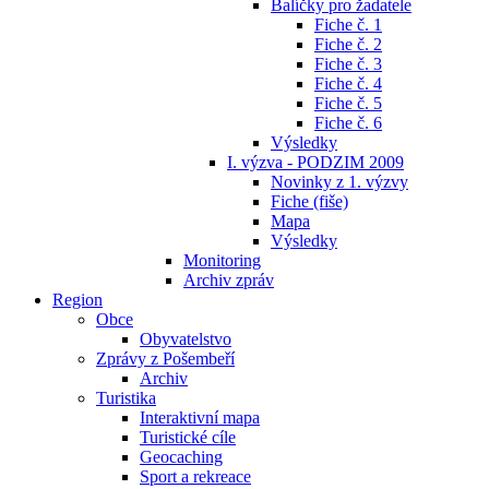
Balíčky pro žadatele
Fiche č. 1
Fiche č. 2
Fiche č. 3
Fiche č. 4
Fiche č. 5
Fiche č. 6
Výsledky
I. výzva - PODZIM 2009
Novinky z 1. výzvy
Fiche (fiše)
Mapa
Výsledky
Monitoring
Archiv zpráv
Region
Obce
Obyvatelstvo
Zprávy z Pošembeří
Archiv
Turistika
Interaktivní mapa
Turistické cíle
Geocaching
Sport a rekreace