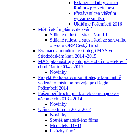
Exkurze skládky v obci
Radim - pro veřejnost
Předávání cen vítězům
výtvarné soutěže
Ukliďme Pošembeří 2016
Místní akční plán vzdělávání
Sdílené radosti a strasti škol III
Sdílené radosti a strasti škol ze správního
obvodu ORP Český Brod
Evaluace a monitoring strategií MAS ve
Středočeském kraji 2014 -2015
MAS jako nástroj spolupráce obcí pro efektivní
chod úřadů 2014 - 2015
Novinky
Projekt Podpora vzniku Strategie komunitně
vedeného místního rozvoje pro Region
Pošembeří 2014
Pošembeří trochu jinak aneb co nenajdete v
učebnicích 2013 - 2014
Novinky
Učíme se filmem 2012-2014
Novinky
Soutěž amatérského filmu
Mediátéka DVD
Ukázky filmů