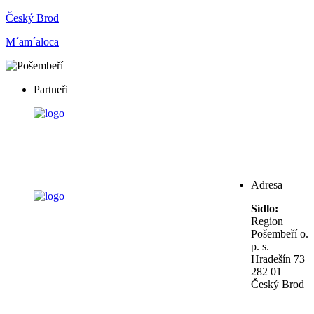
Český Brod
M´am´aloca
Partneři
Adresa
Sídlo:
Region
Pošembeří o.
p. s.
Hradešín 73
282 01
Český Brod