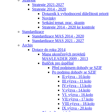
Strategie
Strategie 2021-2027
Strategie 2014 - 2020
Dotazník k vyhodnocení důležitosti priorit
Novinky
Setkání temat. prac. skupin
Strategie 2014 - 2020 ke kontrole
Standardizace
Standardizace MAS 2014 - 2020
Standardizace MAS 2021 - 2027
Archiv
Dotace do roku 2014
Mapa ukončených projektů
MAS⁄LEADER 2009 - 2013
Balíček pro úspěšné
Před podpisem dohody se SZIF
Po podpisu dohody se SZIF
II.výzva - 10.kolo
III.výzva - 11.kolo
IV.výzva - 13.kolo
V.výzva - 14.kolo
VI. výzva - 16.kolo
VII.výzva - 17.kolo
VIII.výzva - 18.kolo
IX.výzva - 20.kolo