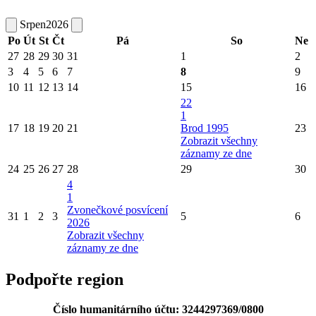
Srpen
2026
Po
Út
St
Čt
Pá
So
Ne
27
28
29
30
31
1
2
3
4
5
6
7
8
9
10
11
12
13
14
15
16
22
1
17
18
19
20
21
Brod 1995
23
Zobrazit všechny
záznamy ze dne
24
25
26
27
28
29
30
4
1
Zvonečkové posvícení
31
1
2
3
5
6
2026
Zobrazit všechny
záznamy ze dne
Podpořte region
Číslo humanitárního účtu: 3244297369/0800