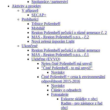
Spolupráce ⁄ partnerství
Aktivity a projekty
V přípravě
SECAP+
Probíhající
Tržnice Pošembeří
Mobiliář
Region Pošembeří pečující o různé generace č. 2
MAS - Region Pošembeří o.p.s. - č.2
Nová zelená úsporám Light
Ukončené
Region Pošembeří pečující o různé generace
MAS - Region Pošembeří o.p.s. - č.1
Ukliďme (EVVO)
Nejen čisté Pošembeří má smysl!
"Čisté Pošembeří - to má smysl!"
Novinky
Čisté Pošembeří = cesta k environmetální
odpovědnosti 2015-2016
Novinky
Články o odpadech
Fotogalerie
Exkurze skládky v obci
Radim - pro zástupce z řad
obcí