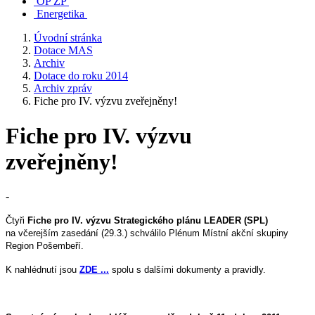
OP ŽP
Energetika
Úvodní stránka
Dotace MAS
Archiv
Dotace do roku 2014
Archiv zpráv
Fiche pro IV. výzvu zveřejněny!
Fiche pro IV. výzvu
zveřejněny!
-
Čtyři
Fiche pro IV. výzvu Strategického plánu LEADER (SPL)
na včerejším zasedání (29.3.) schválilo Plénum Místní akční skupiny
Region Pošembeří.
K nahlédnutí jsou
ZDE ...
spolu s dalšími dokumenty a pravidly.