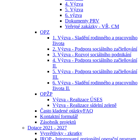
4. Výzva
5. Výzva
6. výzva
Dokumenty PRV
Veřejné zakázky - VŘ, CM
OPZ
1. Výzva - Sladění rodinného a pracovního
života
2. Výzva - Podpora sociálního začleňování
3. Výzva - Rozvoj sociálního podnikání
4. Výzva - Podpora sociálního začleňování
II.
5. Výzva - Podpora sociálního začleňování
III.
6. Výzva - Sladění rodinného a pracovního
života II.
OPŽP
Výzva - Realizace ÚSES
Výzva - Realizace sídelní zeleně
Často kladené otázky⁄FAQ
Kontaktní formulář
Zásobník projektů
Dotace 2021 - 2027
Vysvětlivky - zkratky
IROP - Integrovaný regionální operační program