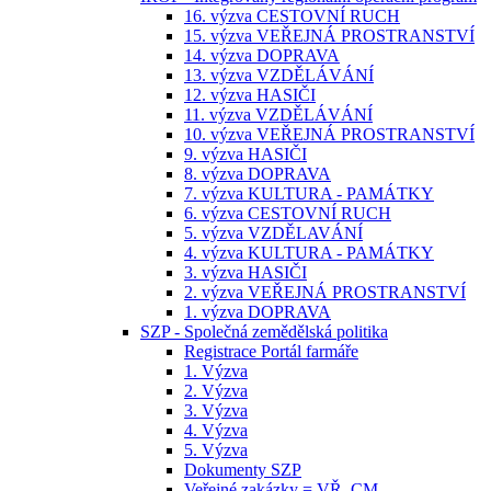
16. výzva CESTOVNÍ RUCH
15. výzva VEŘEJNÁ PROSTRANSTVÍ
14. výzva DOPRAVA
13. výzva VZDĚLÁVÁNÍ
12. výzva HASIČI
11. výzva VZDĚLÁVÁNÍ
10. výzva VEŘEJNÁ PROSTRANSTVÍ
9. výzva HASIČI
8. výzva DOPRAVA
7. výzva KULTURA - PAMÁTKY
6. výzva CESTOVNÍ RUCH
5. výzva VZDĚLAVÁNÍ
4. výzva KULTURA - PAMÁTKY
3. výzva HASIČI
2. výzva VEŘEJNÁ PROSTRANSTVÍ
1. výzva DOPRAVA
SZP - Společná zemědělská politika
Registrace Portál farmáře
1. Výzva
2. Výzva
3. Výzva
4. Výzva
5. Výzva
Dokumenty SZP
Veřejné zakázky = VŘ, CM