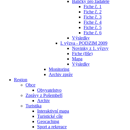
Balíčky pro žadatele
Fiche č. 1
Fiche č. 2
Fiche č. 3
Fiche č. 4
Fiche č. 5
Fiche č. 6
Výsledky
I. výzva - PODZIM 2009
Novinky z 1. výzvy
Fiche (fiše)
Mapa
Výsledky
Monitoring
Archiv zpráv
Region
Obce
Obyvatelstvo
Zprávy z Pošembeří
Archiv
Turistika
Interaktivní mapa
Turistické cíle
Geocaching
Sport a rekreace