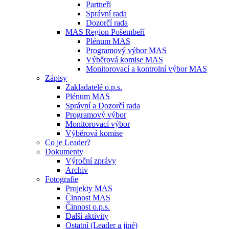
Partneři
Správní rada
Dozorčí rada
MAS Region Pošembeří
Plénum MAS
Programový výbor MAS
Výběrová komise MAS
Monitorovací a kontrolní výbor MAS
Zápisy
Zakladatelé o.p.s.
Plénum MAS
Správní a Dozorčí rada
Programový výbor
Monitorovací výbor
Výběrová komise
Co je Leader?
Dokumenty
Výroční zprávy
Archiv
Fotografie
Projekty MAS
Činnost MAS
Činnost o.p.s.
Další aktivity
Ostatní (Leader a jiné)