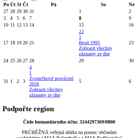
Po
Út
St
Čt
Pá
So
Ne
27
28
29
30
31
1
2
3
4
5
6
7
8
9
10
11
12
13
14
15
16
22
1
17
18
19
20
21
Brod 1995
23
Zobrazit všechny
záznamy ze dne
24
25
26
27
28
29
30
4
1
Zvonečkové posvícení
31
1
2
3
5
6
2026
Zobrazit všechny
záznamy ze dne
Podpořte region
Číslo humanitárního účtu: 3244297369/0800
PRŮBĚŽNÁ veřejná sbírka na pomoc občanům
a subjektům z MAS Pošembeří a z MAS Podlipanska!