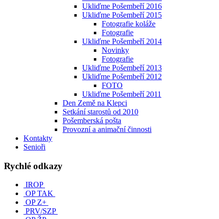
Ukliďme Pošembeří 2016
Ukliďme Pošembeří 2015
Fotografie koláže
Fotografie
Ukliďme Pošembeří 2014
Novinky
Fotografie
Ukliďme Pošembeří 2013
Ukliďme Pošembeří 2012
FOTO
Ukliďme Pošembeří 2011
Den Země na Klepci
Setkání starostů od 2010
Pošemberská pošta
Provozní a animační činnosti
Kontakty
Senioři
Rychlé odkazy
IROP
OP TAK
OP Z+
PRV/SZP