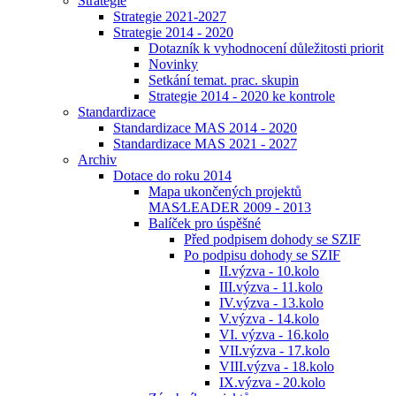
Strategie
Strategie 2021-2027
Strategie 2014 - 2020
Dotazník k vyhodnocení důležitosti priorit
Novinky
Setkání temat. prac. skupin
Strategie 2014 - 2020 ke kontrole
Standardizace
Standardizace MAS 2014 - 2020
Standardizace MAS 2021 - 2027
Archiv
Dotace do roku 2014
Mapa ukončených projektů
MAS⁄LEADER 2009 - 2013
Balíček pro úspěšné
Před podpisem dohody se SZIF
Po podpisu dohody se SZIF
II.výzva - 10.kolo
III.výzva - 11.kolo
IV.výzva - 13.kolo
V.výzva - 14.kolo
VI. výzva - 16.kolo
VII.výzva - 17.kolo
VIII.výzva - 18.kolo
IX.výzva - 20.kolo