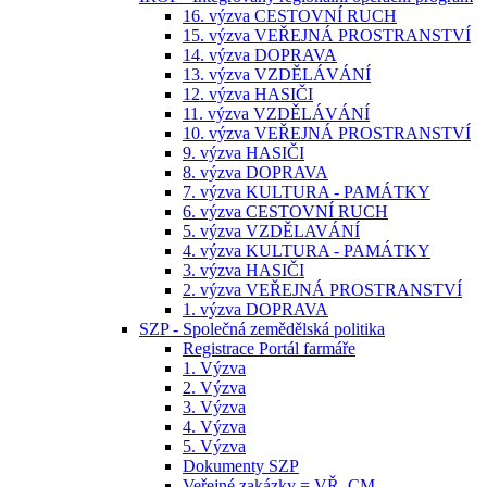
16. výzva CESTOVNÍ RUCH
15. výzva VEŘEJNÁ PROSTRANSTVÍ
14. výzva DOPRAVA
13. výzva VZDĚLÁVÁNÍ
12. výzva HASIČI
11. výzva VZDĚLÁVÁNÍ
10. výzva VEŘEJNÁ PROSTRANSTVÍ
9. výzva HASIČI
8. výzva DOPRAVA
7. výzva KULTURA - PAMÁTKY
6. výzva CESTOVNÍ RUCH
5. výzva VZDĚLAVÁNÍ
4. výzva KULTURA - PAMÁTKY
3. výzva HASIČI
2. výzva VEŘEJNÁ PROSTRANSTVÍ
1. výzva DOPRAVA
SZP - Společná zemědělská politika
Registrace Portál farmáře
1. Výzva
2. Výzva
3. Výzva
4. Výzva
5. Výzva
Dokumenty SZP
Veřejné zakázky = VŘ, CM