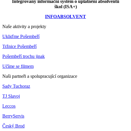
Integrovaný informační systém o uplatnění absolventů
škol (ISA+)
INFOABSOLVENT
Naše aktivity a projekty
Ukliďme Pošembeří
Tržnice Pošembeří
Pošembeří trochu jinak
Učíme se filmem
Naši partneři a spolupracující organizace
Sady Tuchoraz
TJ Slavoj
Leccos
BerryServis
Český Brod