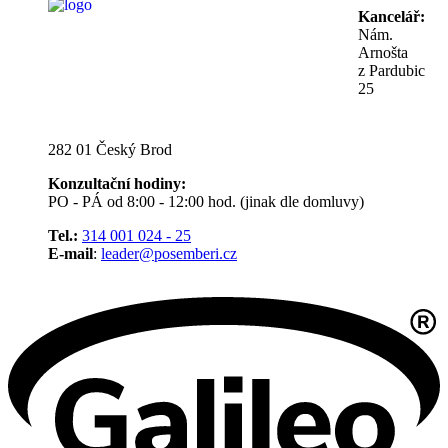
Kancelář:
Nám.
Arnošta
z Pardubic
25
282 01 Český Brod
Konzultační hodiny:
PO - PÁ od 8:00 - 12:00 hod. (jinak dle domluvy)
Tel.:
314 001 024 - 25
E-mail
:
leader@posemberi.cz