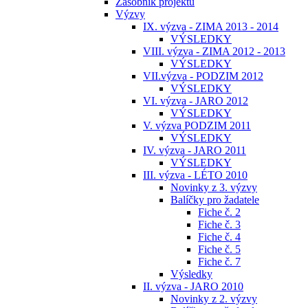
Zásobník projektů
Výzvy
IX. výzva - ZIMA 2013 - 2014
VÝSLEDKY
VIII. výzva - ZIMA 2012 - 2013
VÝSLEDKY
VII.výzva - PODZIM 2012
VÝSLEDKY
VI. výzva - JARO 2012
VÝSLEDKY
V. výzva PODZIM 2011
VÝSLEDKY
IV. výzva - JARO 2011
VÝSLEDKY
III. výzva - LÉTO 2010
Novinky z 3. výzvy
Balíčky pro žadatele
Fiche č. 2
Fiche č. 3
Fiche č. 4
Fiche č. 5
Fiche č. 7
Výsledky
II. výzva - JARO 2010
Novinky z 2. výzvy