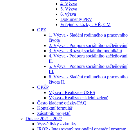
4. Výzva
5. Výzva
6. výzva
Dokumenty PRV
Veřejné zakázky - VŘ, CM
OPZ
1. Výzva - Sladění rodinného a pracovního
života
2. Výzva - Podpora sociálního začleňování
3. Výzva - Rozvoj sociálního podnikání
4. Výzva - Podpora sociálního začleňování
II.
5. Výzva - Podpora sociálního začleňování
III.
6. Výzva - Sladění rodinného a pracovního
života II.
OPŽP
Výzva - Realizace ÚSES
Výzva - Realizace sídelní zeleně
Často kladené otázky⁄FAQ
Kontaktní formulář
Zásobník projektů
Dotace 2021 - 2027
Vysvětlivky - zkratky
IROP - Integrovaný regionální operační program