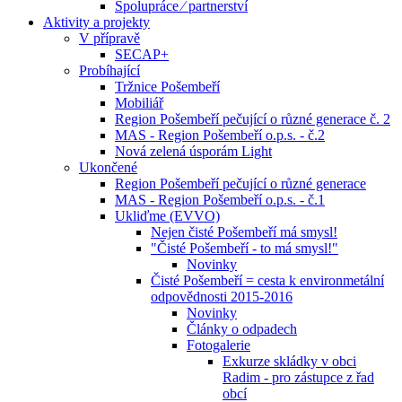
Spolupráce ⁄ partnerství
Aktivity a projekty
V přípravě
SECAP+
Probíhající
Tržnice Pošembeří
Mobiliář
Region Pošembeří pečující o různé generace č. 2
MAS - Region Pošembeří o.p.s. - č.2
Nová zelená úsporám Light
Ukončené
Region Pošembeří pečující o různé generace
MAS - Region Pošembeří o.p.s. - č.1
Ukliďme (EVVO)
Nejen čisté Pošembeří má smysl!
"Čisté Pošembeří - to má smysl!"
Novinky
Čisté Pošembeří = cesta k environmetální
odpovědnosti 2015-2016
Novinky
Články o odpadech
Fotogalerie
Exkurze skládky v obci
Radim - pro zástupce z řad
obcí