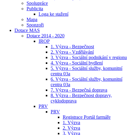
Spolupráce
Publicita
Loga ke stažení
Mapa
Sponzoři
Dotace MAS
Dotace 2014 - 2020
IROP
1. Výzva - Bezpečnost
2. Výzva - Vzdělávání
3. Výzva - Sociální podnikání v regionu
4. Výzva - Sociální bydlení
5. Výzva - Sociální služby, komunitní
centra 03a
6. Výzva - Sociální služby, komunitní
centra 03a
7. Výzva - Bezpečná doprava
8. Výzva - Bezpečnost dopravy,
cyklodoprava
PRV
PRV
Registrace Portál farmáře
1. Výzva
2. Výzva
3. Výzva