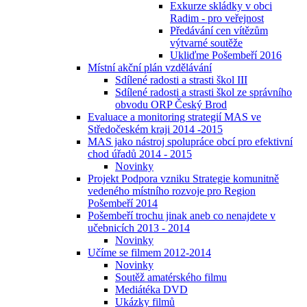
Exkurze skládky v obci
Radim - pro veřejnost
Předávání cen vítězům
výtvarné soutěže
Ukliďme Pošembeří 2016
Místní akční plán vzdělávání
Sdílené radosti a strasti škol III
Sdílené radosti a strasti škol ze správního
obvodu ORP Český Brod
Evaluace a monitoring strategií MAS ve
Středočeském kraji 2014 -2015
MAS jako nástroj spolupráce obcí pro efektivní
chod úřadů 2014 - 2015
Novinky
Projekt Podpora vzniku Strategie komunitně
vedeného místního rozvoje pro Region
Pošembeří 2014
Pošembeří trochu jinak aneb co nenajdete v
učebnicích 2013 - 2014
Novinky
Učíme se filmem 2012-2014
Novinky
Soutěž amatérského filmu
Mediátéka DVD
Ukázky filmů