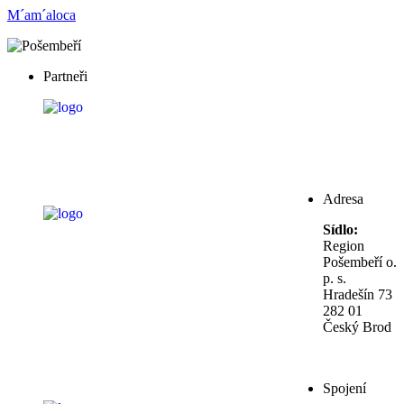
M´am´aloca
Partneři
Adresa
Sídlo:
Region
Pošembeří o.
p. s.
Hradešín 73
282 01
Český Brod
Spojení