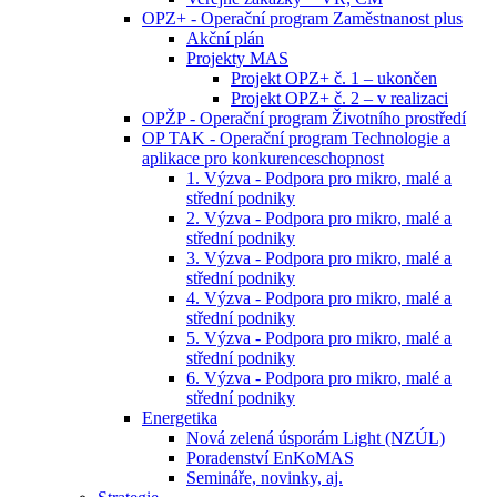
OPZ+ - Operační program Zaměstnanost plus
Akční plán
Projekty MAS
Projekt OPZ+ č. 1 – ukončen
Projekt OPZ+ č. 2 – v realizaci
OPŽP - Operační program Životního prostředí
OP TAK - Operační program Technologie a
aplikace pro konkurenceschopnost
1. Výzva - Podpora pro mikro, malé a
střední podniky
2. Výzva - Podpora pro mikro, malé a
střední podniky
3. Výzva - Podpora pro mikro, malé a
střední podniky
4. Výzva - Podpora pro mikro, malé a
střední podniky
5. Výzva - Podpora pro mikro, malé a
střední podniky
6. Výzva - Podpora pro mikro, malé a
střední podniky
Energetika
Nová zelená úsporám Light (NZÚL)
Poradenství EnKoMAS
Semináře, novinky, aj.