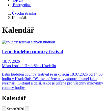
OP ŽP
Energetika
Úvodní stránka
Kalendář
Kalendář
Letní hudební country festival
18. 7. 2026
Místo konání:
Hradešín - Hradešín
Letní hudební country festival se uskuteční 18.07.2026 od 14:00
hodin v Hradešíně. Těšit se můžete na vystoupení kapel jako
Nezmaři, K-Band a další. Akce je určena pro všechny milovníky
country hudby.
Kalendář
Srpen
2026