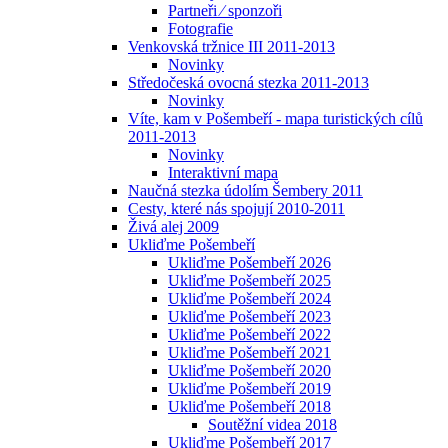
Partneři ⁄ sponzoři
Fotografie
Venkovská tržnice III 2011-2013
Novinky
Středočeská ovocná stezka 2011-2013
Novinky
Víte, kam v Pošembeří - mapa turistických cílů
2011-2013
Novinky
Interaktivní mapa
Naučná stezka údolím Šembery 2011
Cesty, které nás spojují 2010-2011
Živá alej 2009
Ukliďme Pošembeří
Ukliďme Pošembeří 2026
Ukliďme Pošembeří 2025
Ukliďme Pošembeří 2024
Ukliďme Pošembeří 2023
Ukliďme Pošembeří 2022
Ukliďme Pošembeří 2021
Ukliďme Pošembeří 2020
Ukliďme Pošembeří 2019
Ukliďme Pošembeří 2018
Soutěžní videa 2018
Ukliďme Pošembeří 2017