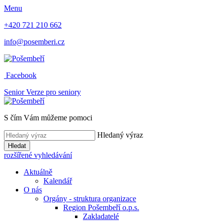
Menu
+420 721 210 662
info@posemberi.cz
Facebook
Senior
Verze pro seniory
S čím Vám můžeme pomoci
Hledaný výraz
Hledat
rozšířené vyhledávání
Aktuálně
Kalendář
O nás
Orgány - struktura organizace
Region Pošembeří o.p.s.
Zakladatelé